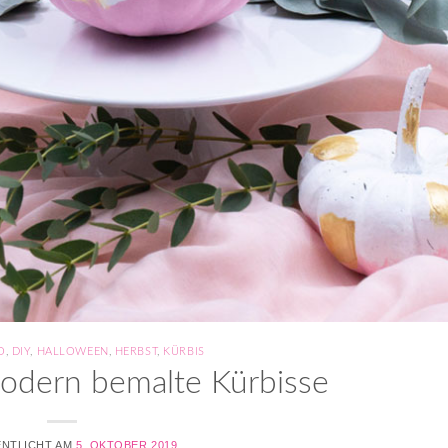
O
,
DIY
,
HALLOWEEN
,
HERBST
,
KÜRBIS
odern bemalte Kürbisse
NTLICHT AM
5. OKTOBER 2019