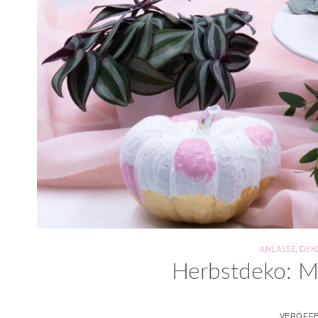
ANLÄSSE
,
DEK
Herbstdeko: M
VERÖFFE