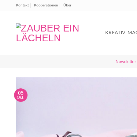
Zum
Kontakt
Kooperationen
Über
Inhalt
springen
KREATIV-MA
Newsletter
05
Okt.