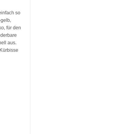
einfach so
gelb,
o, für den
nderbare
ell aus.
 Kürbisse