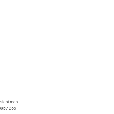
 sieht man
 Baby Boo