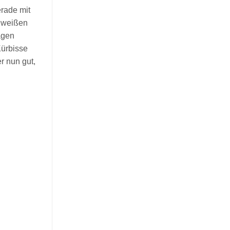
rade mit
n weißen
agen
Kürbisse
r nun gut,