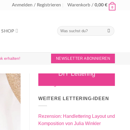
Anmelden / Registrieren
Warenkorb /
0,00
€
0
Suchen
SHOP
nach:
k erhalten!
NEWSLETTER ABONNIEREN
DIY Lettering
WEITERE LETTERING-IDEEN
Rezension: Handlettering Layout und
Komposition von Julia Winkler