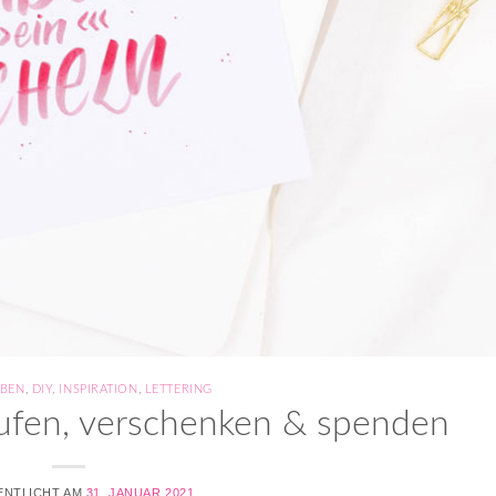
EBEN
,
DIY
,
INSPIRATION
,
LETTERING
aufen, verschenken & spenden
ENTLICHT AM
31. JANUAR 2021