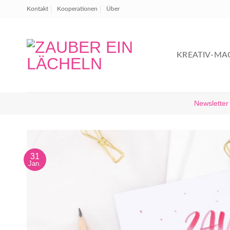
Zum
Kontakt
Kooperationen
Über
Inhalt
springen
KREATIV-MA
Newsletter
31
Jan.