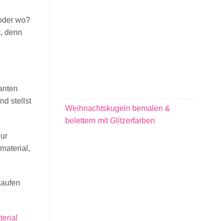
 oder wo?
t, denn
anten
nd stellst
Weihnachtskugeln bemalen &
belettern mit Glitzerfarben
nur
material,
kaufen
terial