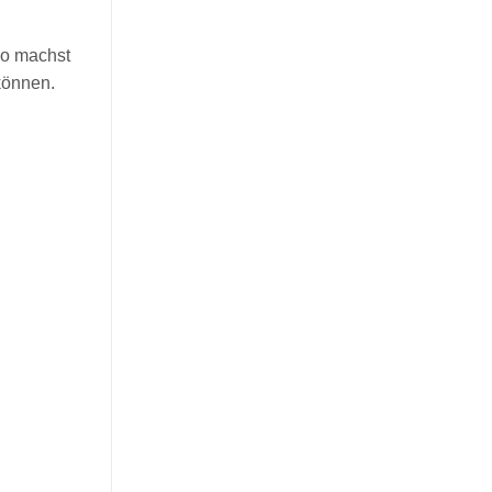
so machst
 können.