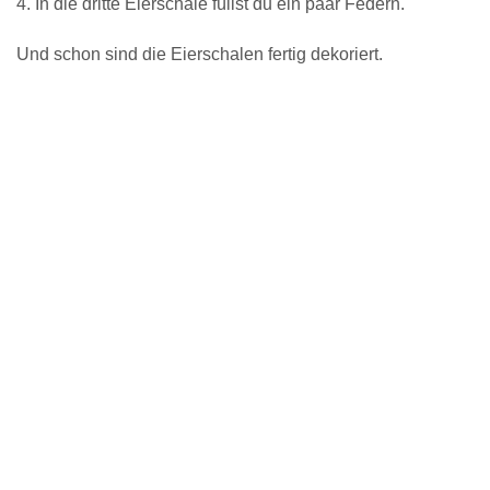
4. In die dritte Eierschale füllst du ein paar Federn.
Und schon sind die Eierschalen fertig dekoriert.