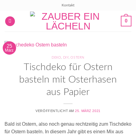
Zum
Kontakt
Inhalt
springen
0
25
März
DEKO
,
DIY
,
OSTERN
Tischdeko für Ostern
basteln mit Osterhasen
aus Papier
VERÖFFENTLICHT AM
25. MÄRZ 2021
Bald ist Ostern, also noch genau rechtzeitig zum Tischdeko
für Ostern basteln. In diesem Jahr gibt es einen Mix aus