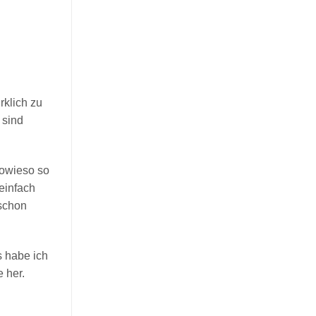
rklich zu
 sind
sowieso so
einfach
 schon
s habe ich
 her.