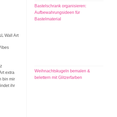
Bastelschrank organisieren:
Aufbewahrungsideen für
Bastelmaterial
L Wall Art
Vibes
nz
Weihnachtskugeln bemalen &
rt extra
belettern mit Glitzerfarben
h bin mir
ndet ihr