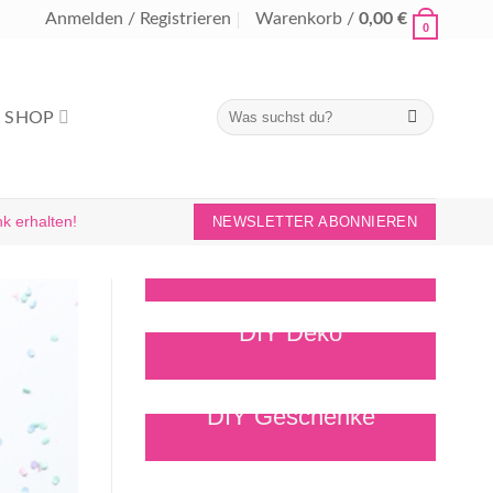
Anmelden / Registrieren
Warenkorb /
0,00
€
0
Suchen
SHOP
nach:
k erhalten!
NEWSLETTER ABONNIEREN
Bastelideen & DIY
DIY Deko
DIY Geschenke