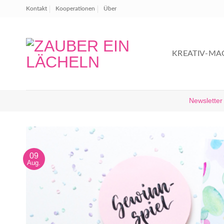
Zum
Kontakt
Kooperationen
Über
Inhalt
springen
KREATIV-MA
Newsletter
09
Aug.